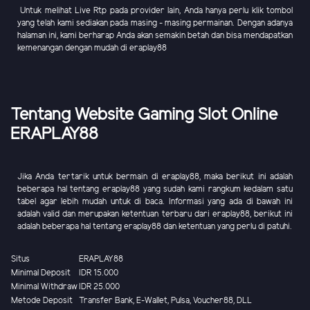
Untuk melihat Live Rtp pada provider lain, Anda hanya perlu klik tombol
yang telah kami sediakan pada masing - masing permainan. Dengan adanya
halaman ini, kami berharap Anda akan semakin betah dan bisa mendapatkan
kemenangan dengan mudah di eraplay88
Tentang Website Gaming Slot Online
ERAPLAY88
Jika Anda tertarik untuk bermain di eraplay88, maka berikut ini adalah
beberapa hal tentang eraplay88 yang sudah kami rangkum kedalam satu
tabel agar lebih mudah untuk di baca. Informasi yang ada di bawah ini
adalah valid dan merupakan ketentuan terbaru dari eraplay88, berikut ini
adalah beberapa hal tentang eraplay88 dan ketentuan yang perlu di patuhi.
Situs
ERAPLAY88
Minimal Deposit
IDR 15.000
Minimal Withdraw
IDR 25.000
Metode Deposit
Transfer Bank, E-Wallet, Pulsa, Voucher88, DLL