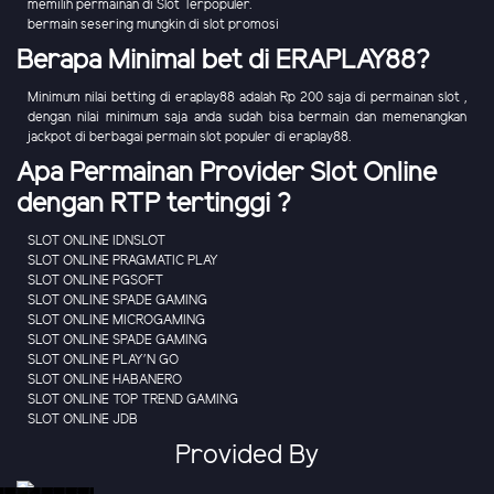
memilih permainan di Slot Terpopuler.
bermain sesering mungkin di slot promosi
Berapa Minimal bet di ERAPLAY88?
Minimum nilai betting di eraplay88 adalah Rp 200 saja di permainan slot ,
dengan nilai minimum saja anda sudah bisa bermain dan memenangkan
jackpot di berbagai permain slot populer di eraplay88.
Apa Permainan Provider Slot Online
dengan RTP tertinggi ?
SLOT ONLINE IDNSLOT
SLOT ONLINE PRAGMATIC PLAY
SLOT ONLINE PGSOFT
SLOT ONLINE SPADE GAMING
SLOT ONLINE MICROGAMING
SLOT ONLINE SPADE GAMING
SLOT ONLINE PLAY'N GO
SLOT ONLINE HABANERO
SLOT ONLINE TOP TREND GAMING
SLOT ONLINE JDB
Provided By