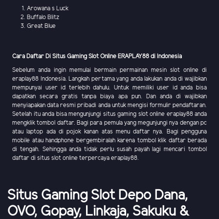
Arowana s Luck
Buffalo Blitz
Great Blue
Cara Daftar Di Situs Gaming Slot Online ERAPLAY88 di Indonesia
Sebelum anda ingin memulai bermain permainan mesin slot online di
eraplay88 Indonesia. Langkah pertama yang anda lakukan anda di wajibkan
mempunyai user id terlebih dahulu. Untuk memiliki user id anda bisa
dapatkan secara gratis tanpa biaya apa pun. Dan anda di wajibkan
menyiapakan data resmi pribadi anda untuk mengisi formulir pendaftaran.
Setelah itu anda bisa mengunjungi situs gaming slot online eraplay88 anda
mengklik tombol daftar. Bagi para pemula yang megunjungi nya dengan pc
atau laptop ada di pojok kanan atas menu daftar nya. Bagi pengguna
mobile atau handphone bergembiralah karena tombol klik daftar berada
di tengah. Sehingga anda tidak perlu susah payah lagi mencari tombol
daftar di situs slot online terpercaya eraplay88.
Situs Gaming Slot Depo Dana,
OVO, Gopay, Linkaja, Sakuku &