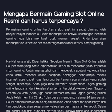
Mengapa Bermain Gaming Slot Online
Resmi dan harus terpercaya ?
Permainan gaming online terutama slot saat ini sangat diminati oleh
banyak rakyat Indonesia. Selain mendapatkan banyak keuntungan, bermain
gaming juga bisa membuat otak nyaman sesaat. Anda juga akan
mendapatkan keseruan serta tantangan baru dari sensasi tampil gaming.
Hal-Hal yang Wajib Diperhatikan Sebelum Memilih Situs Slot Online adalah
Hal pertama yang harus diperhatikan sebelum mendaftar yakni reputasi
situs gaming. Untuk mengetahui dan mengecek reputasinya, Anda bisa
coba untuk mencari ulasan daripada pelanggan sebelumnya melalui
internet atau dapat juga langsung bertanya secara rekan yang sudah
sangat dipercaya. Anda juga bisa meminta rekomendasi agen gaming
online langganan dari kenalan atau teman terdekat,Menyediakan Support
Sistem 24 Jam ,Anda juga harus memastikan kalau agen gaming pilihan
Anda telah memiliki CS aktif dan beres membantu selama 24 jam penuh.
Hal ini dimaksudkan apabila terjalin masalah, Anda dapat melaporkannya dan
tim pendukung akan segera menyelesaikan permasalahan tersebut. Selain
itu, fungsi lain dari support sistem yaitu supaya tidak ada kecurangan