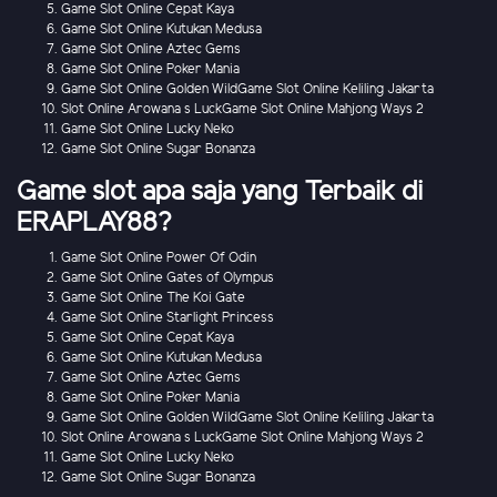
Game Slot Online Cepat Kaya
Game Slot Online Kutukan Medusa
Game Slot Online Aztec Gems
Game Slot Online Poker Mania
Game Slot Online Golden WildGame Slot Online Keliling Jakarta
Slot Online Arowana s LuckGame Slot Online Mahjong Ways 2
Game Slot Online Lucky Neko
Game Slot Online Sugar Bonanza
Game slot apa saja yang Terbaik di
ERAPLAY88?
Game Slot Online Power Of Odin
Game Slot Online Gates of Olympus
Game Slot Online The Koi Gate
Game Slot Online Starlight Princess
Game Slot Online Cepat Kaya
Game Slot Online Kutukan Medusa
Game Slot Online Aztec Gems
Game Slot Online Poker Mania
Game Slot Online Golden WildGame Slot Online Keliling Jakarta
Slot Online Arowana s LuckGame Slot Online Mahjong Ways 2
Game Slot Online Lucky Neko
Game Slot Online Sugar Bonanza