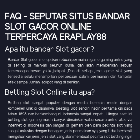
FAQ - SEPUTAR SITUS BANDAR
SLOT GACOR ONLINE
TERPERCAYA ERAPLAY88
Apa itu bandar Slot gacor?
Bandar Slot gacor merupakan sebuah permainan game gaming online yang
di sering di mainkan seluruh dunia, dan akan memberikan sebuah
kemenangan besar yaitu jackpot ,Dan di setiap jenis game slot yang
tersedia selalu menampilkan perbedaan dalam permainan dan tampilan
efek sampai jumlah jackpot yang di berikan.
Betting Slot Online itu apa?
Betting slot sangat populer dengan media bermain mesin dengan
kompenen unik di dalamnya. beeting Slot sendiri hadir pertama kali pada
tahun 1898 dan berkembang di indonesia sangat cepat . Hingga saat ini
betting slot gaming masih banyak dimainkan walau secara online atau via
internet di indonesia dan sangat di gemari oleh para pecinta slot yang
sangat antusias dengan beragam jenis permainan nya, yang tidak berhenti
mengeluarkan jenis jenis slot yang akan membuat pecinta slot betting ingin