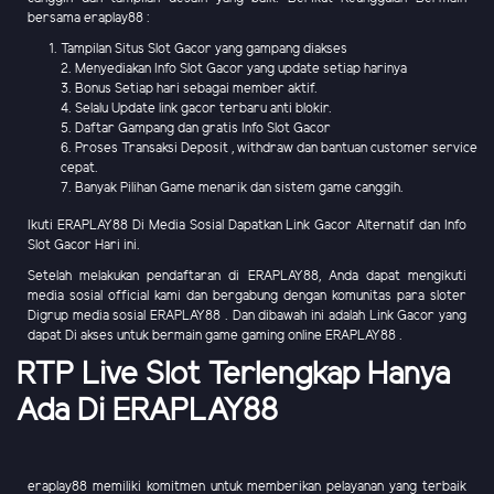
bersama eraplay88 :
Tampilan Situs Slot Gacor yang gampang diakses
2. Menyediakan Info Slot Gacor yang update setiap harinya
3. Bonus Setiap hari sebagai member aktif.
4. Selalu Update link gacor terbaru anti blokir.
5. Daftar Gampang dan gratis Info Slot Gacor
6. Proses Transaksi Deposit , withdraw dan bantuan customer service
cepat.
7. Banyak Pilihan Game menarik dan sistem game canggih.
Ikuti ERAPLAY88 Di Media Sosial Dapatkan Link Gacor Alternatif dan Info
Slot Gacor Hari ini.
Setelah melakukan pendaftaran di ERAPLAY88, Anda dapat mengikuti
media sosial official kami dan bergabung dengan komunitas para sloter
Digrup media sosial ERAPLAY88 . Dan dibawah ini adalah Link Gacor yang
dapat Di akses untuk bermain game gaming online ERAPLAY88 .
RTP Live Slot Terlengkap Hanya
Ada Di ERAPLAY88
eraplay88 memiliki komitmen untuk memberikan pelayanan yang terbaik