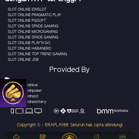
SLOT ONLINE IDNSLOT
SLOT ONLINE PRAGMATIC PLAY
SLOT ONLINE PGSOFT
SLOT ONLINE SPADE GAMING
SLOT ONLINE MICROGAMING
SLOT ONLINE SPADE GAMING
SLOT ONLINE PLAY'N GO
SLOT ONLINE HABANERO
SLOT ONLINE TOP TREND GAMING
SLOT ONLINE JDB
Provided By
Copyright © - ERAPLAY88. Seluruh hak cipta dilindungi