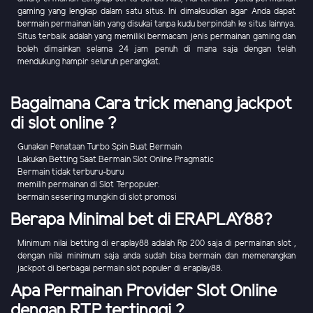
gaming yang lengkap dalam satu situs. Ini dimaksudkan agar Anda dapat
bermain permainan lain yang disukai tanpa kudu berpindah ke situs lainnya.
Situs terbaik adalah yang memiliki bermacam jenis permainan gaming dan
boleh dimainkan selama 24 jam penuh di mana saja dengan telah
mendukung hampir seluruh perangkat.
Bagaimana Cara trick menang jackpot
di slot online ?
Gunakan Penataan Turbo Spin Buat Bermain
Lakukan Betting Saat Bermain Slot Online Pragmatic
Bermain tidak terburu-buru
memilih permainan di Slot Terpopuler.
bermain sesering mungkin di slot promosi
Berapa Minimal bet di ERAPLAY88?
Minimum nilai betting di eraplay88 adalah Rp 200 saja di permainan slot ,
dengan nilai minimum saja anda sudah bisa bermain dan memenangkan
jackpot di berbagai permain slot populer di eraplay88.
Apa Permainan Provider Slot Online
dengan RTP tertinggi ?