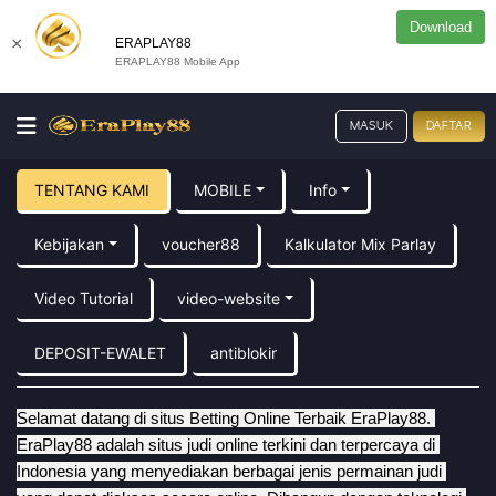
Download
×
ERAPLAY88
ERAPLAY88 Mobile App
MASUK
DAFTAR
TENTANG KAMI
MOBILE
Info
Kebijakan
voucher88
Kalkulator Mix Parlay
Video Tutorial
video-website
DEPOSIT-EWALET
antiblokir
Selamat datang di situs Betting Online Terbaik EraPlay88. 
EraPlay88 adalah situs judi online terkini dan terpercaya di 
Indonesia yang menyediakan berbagai jenis permainan judi 