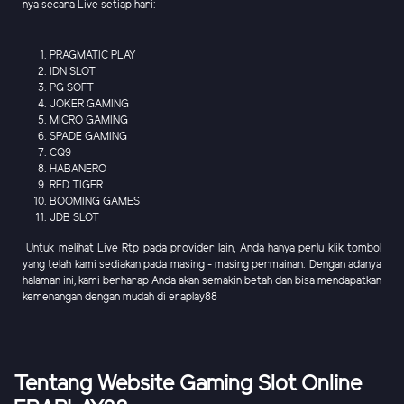
nya secara Live setiap hari:
PRAGMATIC PLAY
IDN SLOT
PG SOFT
JOKER GAMING
MICRO GAMING
SPADE GAMING
CQ9
HABANERO
RED TIGER
BOOMING GAMES
JDB SLOT
Untuk melihat Live Rtp pada provider lain, Anda hanya perlu klik tombol
yang telah kami sediakan pada masing - masing permainan. Dengan adanya
halaman ini, kami berharap Anda akan semakin betah dan bisa mendapatkan
kemenangan dengan mudah di eraplay88
Tentang Website Gaming Slot Online