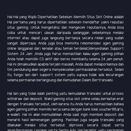
Hal-Hal yang Wajib Diperhatikan Sebelum Memilih Situs Slot Online adalah
Hal pertama yang harus diperhatikan sebelum mendaftar yakni reputasi
situs gaming. Untuk mengetahui dan mengecek reputasinya, Anda bisa
coba untuk mencari ulasan daripada pelanggan sebelumnya melalui
internet atau dapat juga langsung bertanya secara rekan yang sudah
sangat dipercaya. Anda juga bisa meminta rekomendasi agen gaming
online langganan dari kenalan atau teman terdekat,Menyediakan Support
Sistem 24 Jam ,Anda juga harus memastikan kalau agen gaming pilihan
Anda telah memiliki CS aktif dan beres membantu selama 24 jam penuh.
Hal ini dimaksudkan apabila terjalin masalah, Anda dapat melaporkannya dan
tim pendukung akan segera menyelesaikan permasalahan tersebut. Selain
itu, fungsi lain dari support sistem yaitu supaya tidak ada kecurangan
selama permainan berlangsung dan Kemudahan Dalam Bertransaksi.
Hal lain yang tidak kalah penting yaitu kemudahan transaksi untuk proses
withdraw dan deposit. Wakil gaming situs slot online selalu berkaitan erat
dengan transaksi tersebut, oleh karena itu Anda harus memastikan bahwa
agen gaming pilihan memiliki kerja sama dengan bank lokal ,voucher88,qris,
e-wallet. Hal ini akan memudahkan Anda saat ingin membeli deposit dan
menarik hasil kemenangan gaming. Pastikan juga segala transaksi yang
dilakukan melalui situs tersebut diproses secara cepat serta
aman,Permainan Lengkap serta Serba Ada, Hal terakhir yaitu permainan