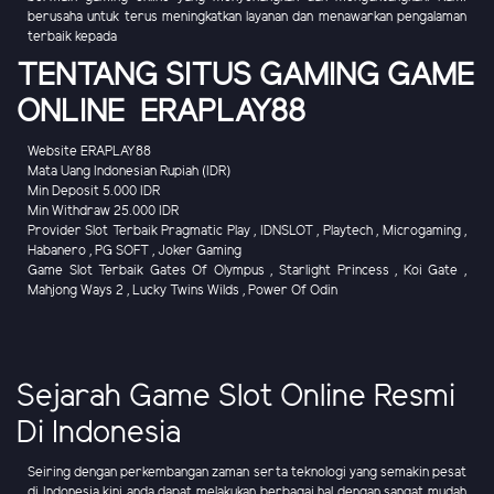
berusaha untuk terus meningkatkan layanan dan menawarkan pengalaman
terbaik kepada
TENTANG SITUS GAMING GAME
ONLINE ERAPLAY88
Website ERAPLAY88
Mata Uang Indonesian Rupiah (IDR)
Min Deposit 5.000 IDR
Min Withdraw 25.000 IDR
Provider Slot Terbaik Pragmatic Play , IDNSLOT , Playtech , Microgaming ,
Habanero , PG SOFT , Joker Gaming
Game Slot Terbaik Gates Of Olympus , Starlight Princess , Koi Gate ,
Mahjong Ways 2 , Lucky Twins Wilds , Power Of Odin
Sejarah Game Slot Online Resmi
Di Indonesia
Seiring dengan perkembangan zaman serta teknologi yang semakin pesat
di Indonesia kini anda dapat melakukan berbagai hal dengan sangat mudah