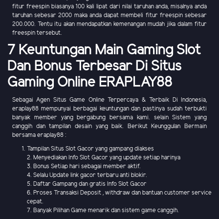
fitur freespin biasanya 100 kali lipat dari nilai taruhan anda, misalnya anda
taruhan sebesar 2000 maka anda dapat membeli fitur freespin sebesar
200.000. Tentu itu akan mendapatkan kemenangan mudah jika dalam fitur
freespin tersebut.
7 Keuntungan Main Gaming Slot
Dan Bonus Terbesar Di Situs
Gaming Online ERAPLAY88
Sebagai Agen Situs Game Online Terpercaya & Terbaik Di Indonesia,
eraplay88 mempunyai berbagai keuntungan dan pastinya sudah terbukti
banyak member yang bergabung bersama kami. selain Sistem yang
canggih dan tampilan desain yang baik. Berikut Keunggulan Bermain
bersama eraplay88 :
Tampilan Situs Slot Gacor yang gampang diakses
2. Menyediakan Info Slot Gacor yang update setiap harinya
3. Bonus Setiap hari sebagai member aktif.
4. Selalu Update link gacor terbaru anti blokir.
5. Daftar Gampang dan gratis Info Slot Gacor
6. Proses Transaksi Deposit , withdraw dan bantuan customer service
cepat.
7. Banyak Pilihan Game menarik dan sistem game canggih.