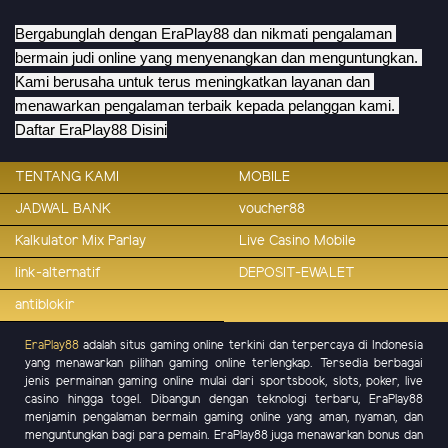
Bergabunglah dengan EraPlay88 dan nikmati pengalaman 
bermain judi online yang menyenangkan dan menguntungkan. 
Kami berusaha untuk terus meningkatkan layanan dan 
menawarkan pengalaman terbaik kepada pelanggan kami. 
Daftar EraPlay88 Disini
TENTANG KAMI
MOBILE
JADWAL BANK
voucher88
Kalkulator Mix Parlay
Live Casino Mobile
link-alternatif
DEPOSIT-EWALET
antiblokir
EraPlay88
adalah situs gaming online terkini dan terpercaya di Indonesia
yang menawarkan pilihan gaming online terlengkap. Tersedia berbagai
jenis permainan gaming online mulai dari sportsbook, slots, poker, live
casino hingga togel. Dibangun dengan teknologi terbaru, EraPlay88
menjamin pengalaman bermain gaming online yang aman, nyaman, dan
menguntungkan bagi para pemain. EraPlay88 juga menawarkan bonus dan